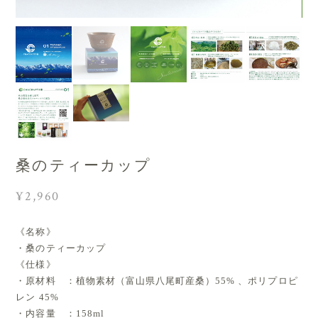
桑のティーカップ
¥2,960
《名称》
・桑のティーカップ
《仕様》
・原材料 ：植物素材（富山県八尾町産桑）55% 、ポリプロピ
レン 45%
・内容量 ：158ml