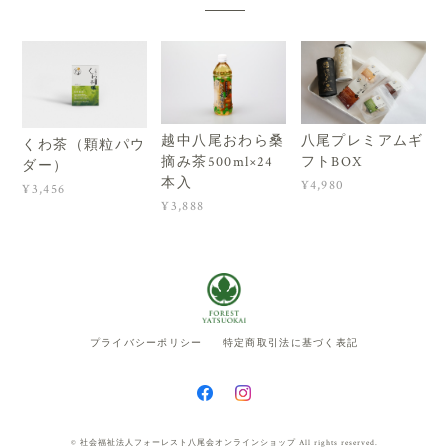
越中八尾おわら桑
八尾プレミアムギ
くわ茶（顆粒パウ
摘み茶500ml×24
フトBOX
ダー）
本入
¥4,980
¥3,456
¥3,888
プライバシーポリシー
特定商取引法に基づく表記
© 社会福祉法人フォーレスト八尾会オンラインショップ All rights reserved.